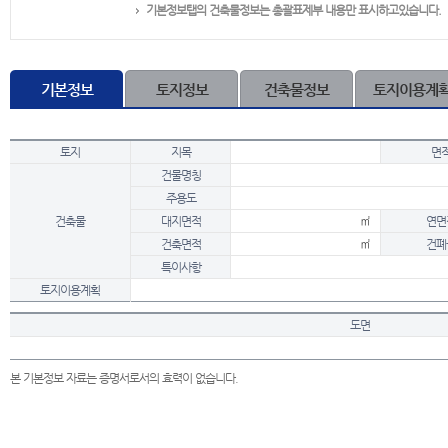
기본정보탭의 건축물정보는 총괄표제부 내용만 표시하고있습니다.
기본정보
토지정보
건축물정보
토지이용계
토지
지목
면
건물명칭
주용도
건축물
대지면적
㎡
연면
건축면적
㎡
건폐
특이사항
토지이용계획
도면
본 기본정보 자료는 증명서로서의 효력이 없습니다.