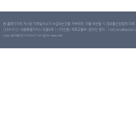
본 홈페이지에 게시된 이메일주소가 수집되는것을 거부하며, 이를 위반할 시 정보통신망법에 의해
(339-012) 세종특별자치시 도움6로 11(어진동) 국토교통부 (온라인 문의 : 1482qna@gmail.co
copyright@2014 MOLIT All rights reserved.