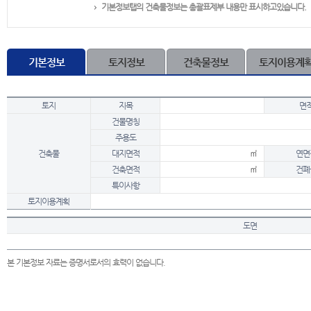
기본정보탭의 건축물정보는 총괄표제부 내용만 표시하고있습니다.
기본정보
토지정보
건축물정보
토지이용계
토지
지목
면
건물명칭
주용도
건축물
대지면적
㎡
연면
건축면적
㎡
건폐
특이사항
토지이용계획
도면
본 기본정보 자료는 증명서로서의 효력이 없습니다.