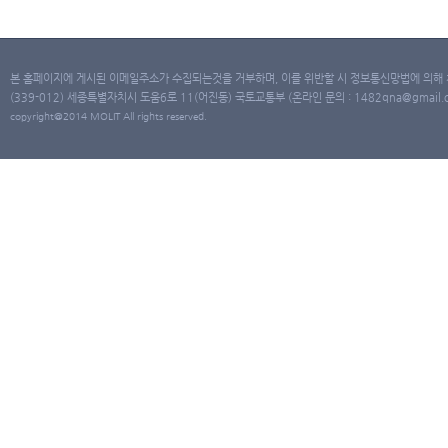
본 홈페이지에 게시된 이메일주소가 수집되는것을 거부하며, 이를 위반할 시 정보통신망법에 의해
(339-012) 세종특별자치시 도움6로 11(어진동) 국토교통부 (온라인 문의 : 1482qna@gmail.co
copyright@2014 MOLIT All rights reserved.