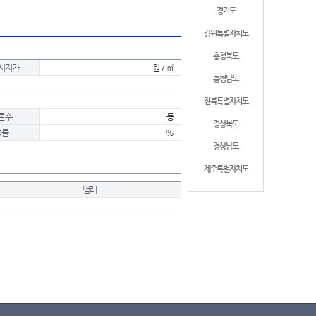
경기도
강원특별자치도
충청북도
시지가
원 / ㎡
충청남도
전북특별자치도
물수
동
경상북도
적률
%
경상남도
제주특별자치도
범례