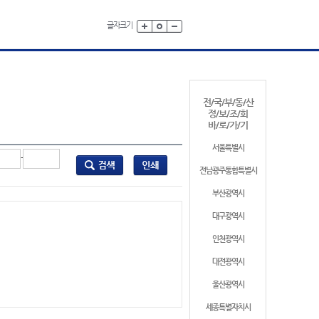
글자크기
전/국/부/동/산
정/보/조/회
바/로/가/기
서울특별시
-
전남광주통합특별시
부산광역시
대구광역시
인천광역시
대전광역시
울산광역시
세종특별자치시