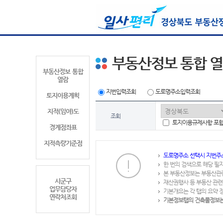
부동산정보 통합 
부동산정보 통합
열람
지번입력조회
도로명주소입력조회
토지이용계획
지적(임야)도
조회
토지이용규제사항 포
경계점좌표
지적측량기준점
도로명주소 선택시 지번주
한 번의 검색으로 해당 필
본 부동산정보는 부동산관
시군구
재산권행사 등 부동산 관련
업무담당자
기본개요는 각 탭의 요약 
연락처조회
기본정보탭의 건축물정보는