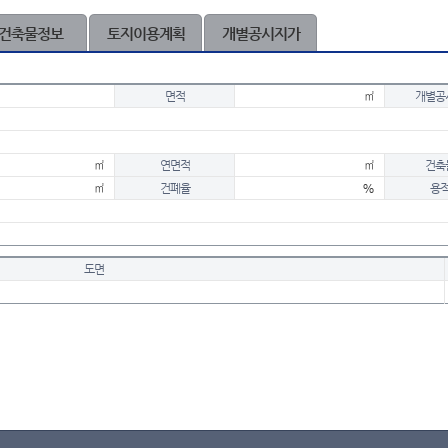
건축물정보
토지이용계획
개별공시지가
면적
㎡
개별공
㎡
연면적
㎡
건축
㎡
건폐율
%
용
도면