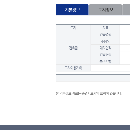
기본정보
토지정보
토지
지목
건물명칭
주용도
건축물
대지면적
건축면적
특이사항
토지이용계획
본 기본정보 자료는 증명서로서의 효력이 없습니다.