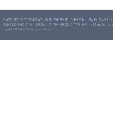
본 홈페이지에 게시된 이메일주소가 수집되는것을 거부하며, 이를 위반할 시 정보통신망법에 의해
(339-012) 세종특별자치시 도움6로 11(어진동) 국토교통부 (온라인 문의 : 1482qna@gmail.co
copyright@2014 MOLIT All rights reserved.