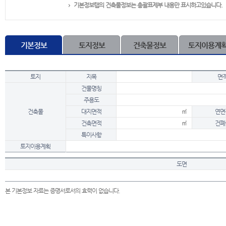
기본정보탭의 건축물정보는 총괄표제부 내용만 표시하고있습니다.
기본정보
토지정보
건축물정보
토지이용계
토지
지목
면
건물명칭
주용도
건축물
대지면적
㎡
연면
건축면적
㎡
건폐
특이사항
토지이용계획
도면
본 기본정보 자료는 증명서로서의 효력이 없습니다.