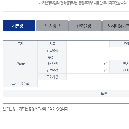
기본정보탭의 건축물정보는 총괄표제부 내용만 표시하고있습니다.
기본정보
토지정보
건축물정보
토지이용계
토지
지목
면
건물명칭
주용도
건축물
대지면적
㎡
연면
건축면적
㎡
건폐
특이사항
토지이용계획
도면
본 기본정보 자료는 증명서로서의 효력이 없습니다.