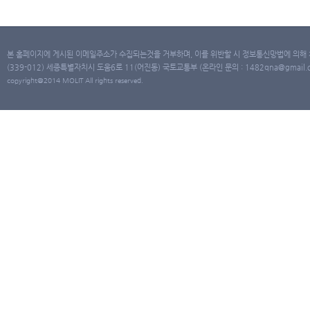
본 홈페이지에 게시된 이메일주소가 수집되는것을 거부하며, 이를 위반할 시 정보통신망법에 의해
(339-012) 세종특별자치시 도움6로 11(어진동) 국토교통부 (온라인 문의 : 1482qna@gmail.co
copyright@2014 MOLIT All rights reserved.