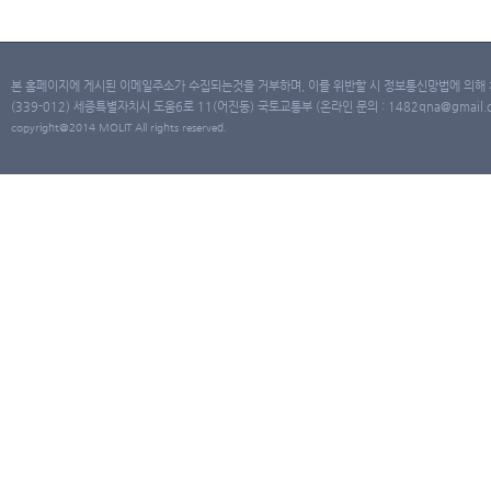
본 홈페이지에 게시된 이메일주소가 수집되는것을 거부하며, 이를 위반할 시 정보통신망법에 의해
(339-012) 세종특별자치시 도움6로 11(어진동) 국토교통부 (온라인 문의 : 1482qna@gmail.co
copyright@2014 MOLIT All rights reserved.