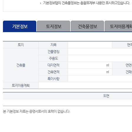
기본정보탭의 건축물정보는 총괄표제부 내용만 표시하고있습니다.
기본정보
토지정보
건축물정보
토지이용계
토지
지목
면
건물명칭
주용도
건축물
대지면적
㎡
연면
건축면적
㎡
건폐
특이사항
토지이용계획
도면
본 기본정보 자료는 증명서로서의 효력이 없습니다.