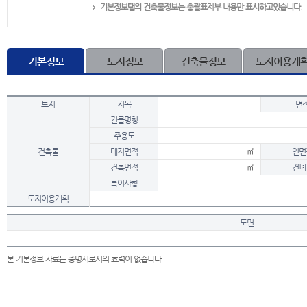
기본정보탭의 건축물정보는 총괄표제부 내용만 표시하고있습니다.
기본정보
토지정보
건축물정보
토지이용계
토지
지목
면
건물명칭
주용도
건축물
대지면적
㎡
연면
건축면적
㎡
건폐
특이사항
토지이용계획
도면
본 기본정보 자료는 증명서로서의 효력이 없습니다.