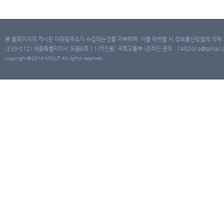
본 홈페이지에 게시된 이메일주소가 수집되는것을 거부하며, 이를 위반할 시 정보통신망법에 의해
(339-012) 세종특별자치시 도움6로 11(어진동) 국토교통부 (온라인 문의 : 1482qna@gmail.co
copyright@2014 MOLIT All rights reserved.