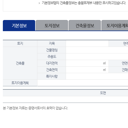
기본정보탭의 건축물정보는 총괄표제부 내용만 표시하고있습니다.
기본정보
토지정보
건축물정보
토지이용계
토지
지목
면
건물명칭
주용도
건축물
대지면적
㎡
연면
건축면적
㎡
건폐
특이사항
토지이용계획
도면
본 기본정보 자료는 증명서로서의 효력이 없습니다.