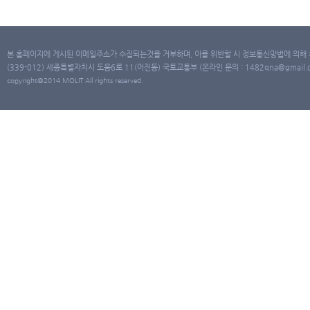
본 홈페이지에 게시된 이메일주소가 수집되는것을 거부하며, 이를 위반할 시 정보통신망법에 의해
(339-012) 세종특별자치시 도움6로 11(어진동) 국토교통부 (온라인 문의 : 1482qna@gmail.co
copyright@2014 MOLIT All rights reserved.