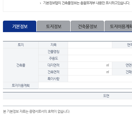
기본정보탭의 건축물정보는 총괄표제부 내용만 표시하고있습니다.
기본정보
토지정보
건축물정보
토지이용계
토지
지목
면
건물명칭
주용도
건축물
대지면적
㎡
연면
건축면적
㎡
건폐
특이사항
토지이용계획
도면
본 기본정보 자료는 증명서로서의 효력이 없습니다.