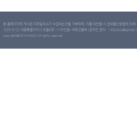
본 홈페이지에 게시된 이메일주소가 수집되는것을 거부하며, 이를 위반할 시 정보통신망법에 의해
(339-012) 세종특별자치시 도움6로 11(어진동) 국토교통부 (온라인 문의 : 1482qna@gmail.co
copyright@2014 MOLIT All rights reserved.