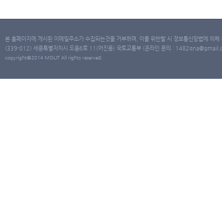
본 홈페이지에 게시된 이메일주소가 수집되는것을 거부하며, 이를 위반할 시 정보통신망법에 의해
(339-012) 세종특별자치시 도움6로 11(어진동) 국토교통부 (온라인 문의 : 1482qna@gmail.co
copyright@2014 MOLIT All rights reserved.