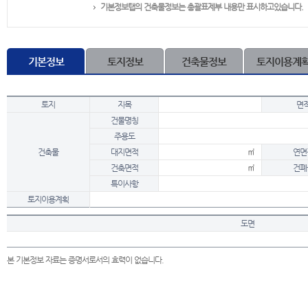
기본정보탭의 건축물정보는 총괄표제부 내용만 표시하고있습니다.
기본정보
토지정보
건축물정보
토지이용계
토지
지목
면
건물명칭
주용도
건축물
대지면적
㎡
연면
건축면적
㎡
건폐
특이사항
토지이용계획
도면
본 기본정보 자료는 증명서로서의 효력이 없습니다.