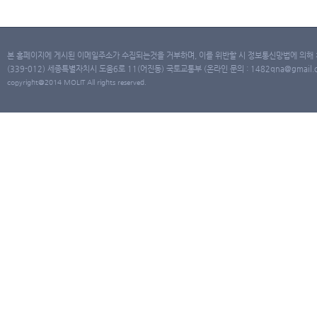
본 홈페이지에 게시된 이메일주소가 수집되는것을 거부하며, 이를 위반할 시 정보통신망법에 의해
(339-012) 세종특별자치시 도움6로 11(어진동) 국토교통부 (온라인 문의 : 1482qna@gmail.co
copyright@2014 MOLIT All rights reserved.