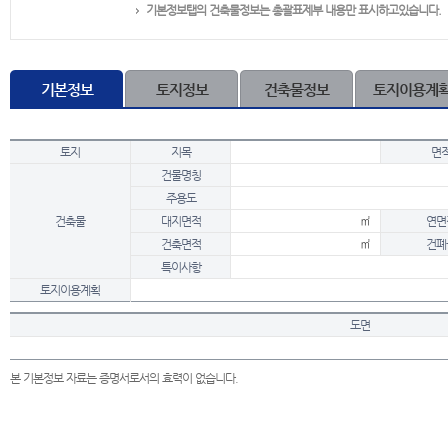
기본정보탭의 건축물정보는 총괄표제부 내용만 표시하고있습니다.
기본정보
토지정보
건축물정보
토지이용계
토지
지목
면
건물명칭
주용도
건축물
대지면적
㎡
연면
건축면적
㎡
건폐
특이사항
토지이용계획
도면
본 기본정보 자료는 증명서로서의 효력이 없습니다.