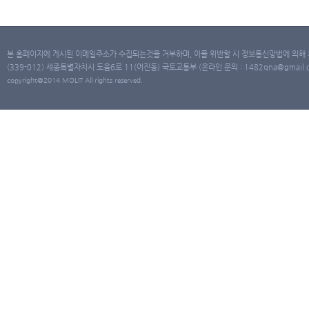
본 홈페이지에 게시된 이메일주소가 수집되는것을 거부하며, 이를 위반할 시 정보통신망법에 의해
(339-012) 세종특별자치시 도움6로 11(어진동) 국토교통부 (온라인 문의 : 1482qna@gmail.co
copyright@2014 MOLIT All rights reserved.