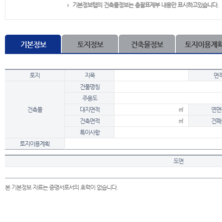
기본정보탭의 건축물정보는 총괄표제부 내용만 표시하고있습니다.
기본정보
토지정보
건축물정보
토지이용계
토지
지목
면
건물명칭
주용도
건축물
대지면적
㎡
연면
건축면적
㎡
건폐
특이사항
토지이용계획
도면
본 기본정보 자료는 증명서로서의 효력이 없습니다.