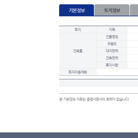
기본정보
토지정보
토지
지목
건물명칭
주용도
건축물
대지면적
건축면적
특이사항
토지이용계획
본 기본정보 자료는 증명서로서의 효력이 없습니다.