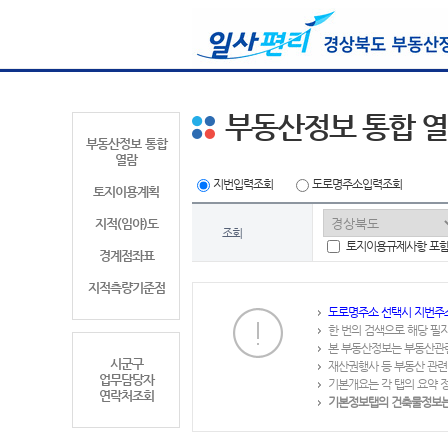
부동산정보 통합 
부동산정보 통합
열람
지번입력조회
도로명주소입력조회
토지이용계획
지적(임야)도
조회
토지이용규제사항 포
경계점좌표
지적측량기준점
도로명주소 선택시 지번주
한 번의 검색으로 해당 필
본 부동산정보는 부동산관
시군구
재산권행사 등 부동산 관련
업무담당자
기본개요는 각 탭의 요약 
연락처조회
기본정보탭의 건축물정보는