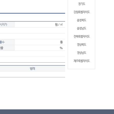
경기도
강원특별자치도
충청북도
시지가
원 / ㎡
충청남도
전북특별자치도
물수
동
경상북도
적률
%
경상남도
제주특별자치도
범례