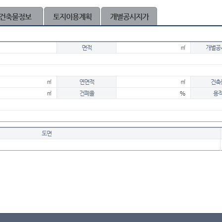
건축물정보
토지이용계획
개별공시지가
면적
㎡
개별공
㎡
연면적
㎡
건축
㎡
건폐율
%
용
도면