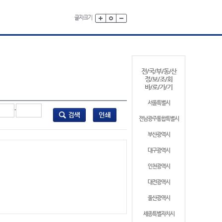
글자크기
전/국/부/동/산
정/보/조/회
바/로/가/기
서울특별시
-
전남광주통합특별시
부산광역시
대구광역시
인천광역시
대전광역시
울산광역시
세종특별자치시