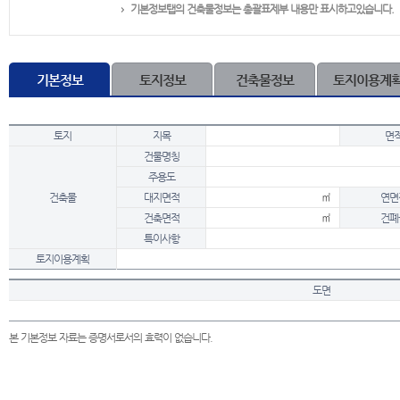
기본정보탭의 건축물정보는 총괄표제부 내용만 표시하고있습니다.
기본정보
토지정보
건축물정보
토지이용계
토지
지목
면
건물명칭
주용도
건축물
대지면적
㎡
연면
건축면적
㎡
건폐
특이사항
토지이용계획
도면
본 기본정보 자료는 증명서로서의 효력이 없습니다.