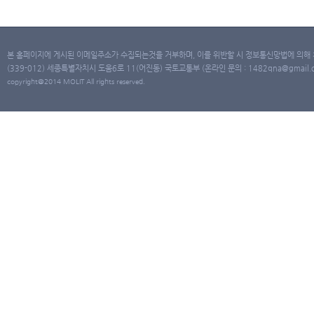
본 홈페이지에 게시된 이메일주소가 수집되는것을 거부하며, 이를 위반할 시 정보통신망법에 의해
(339-012) 세종특별자치시 도움6로 11(어진동) 국토교통부 (온라인 문의 : 1482qna@gmail.co
copyright@2014 MOLIT All rights reserved.