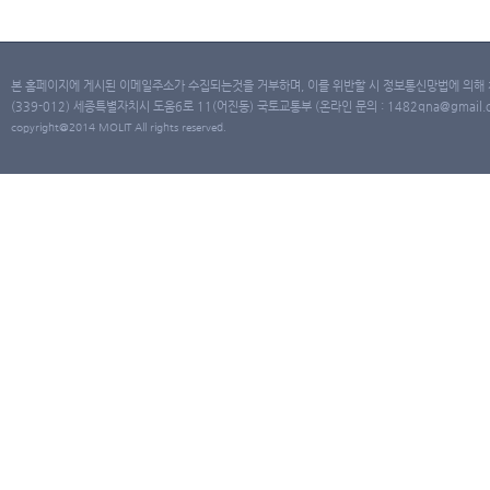
본 홈페이지에 게시된 이메일주소가 수집되는것을 거부하며, 이를 위반할 시 정보통신망법에 의해
(339-012) 세종특별자치시 도움6로 11(어진동) 국토교통부 (온라인 문의 : 1482qna@gmail.co
copyright@2014 MOLIT All rights reserved.