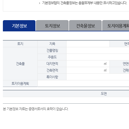
기본정보탭의 건축물정보는 총괄표제부 내용만 표시하고있습니다.
기본정보
토지정보
건축물정보
토지이용계
토지
지목
면
건물명칭
주용도
건축물
대지면적
㎡
연면
건축면적
㎡
건폐
특이사항
토지이용계획
도면
본 기본정보 자료는 증명서로서의 효력이 없습니다.