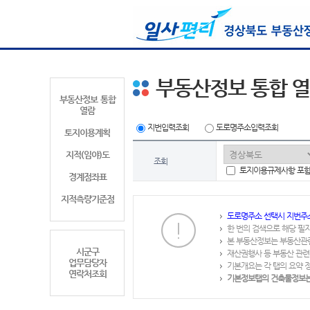
부동산정보 통합 
부동산정보 통합
열람
지번입력조회
도로명주소입력조회
토지이용계획
지적(임야)도
조회
토지이용규제사항 포
경계점좌표
지적측량기준점
도로명주소 선택시 지번주
한 번의 검색으로 해당 필
본 부동산정보는 부동산관
시군구
재산권행사 등 부동산 관련
업무담당자
기본개요는 각 탭의 요약 
연락처조회
기본정보탭의 건축물정보는