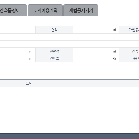
건축물정보
토지이용계획
개별공시지가
면적
㎡
개별공
㎡
연면적
㎡
건축
㎡
건폐율
%
용
도면