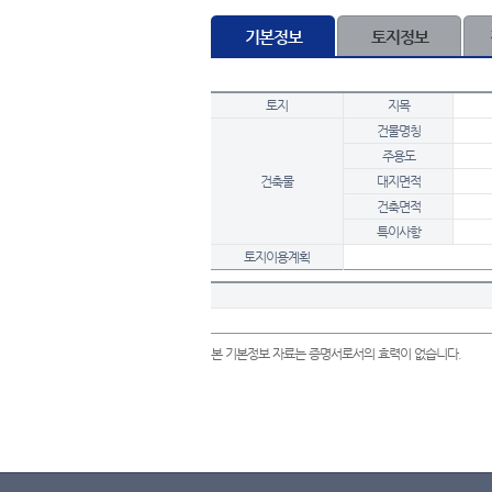
기본정보
토지정보
토지
지목
건물명칭
주용도
건축물
대지면적
건축면적
특이사항
토지이용계획
본 기본정보 자료는 증명서로서의 효력이 없습니다.