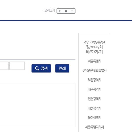
글자크기
전/국/부/동/산
정/보/조/회
바/로/가/기
서울특별시
-
전남광주통합특별시
부산광역시
대구광역시
인천광역시
대전광역시
울산광역시
세종특별자치시