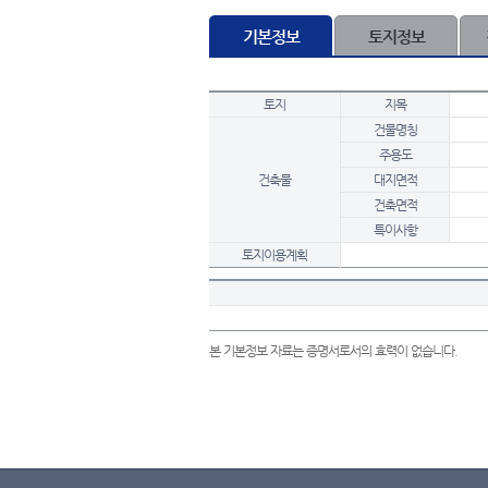
기본정보
토지정보
토지
지목
건물명칭
주용도
건축물
대지면적
건축면적
특이사항
토지이용계획
본 기본정보 자료는 증명서로서의 효력이 없습니다.