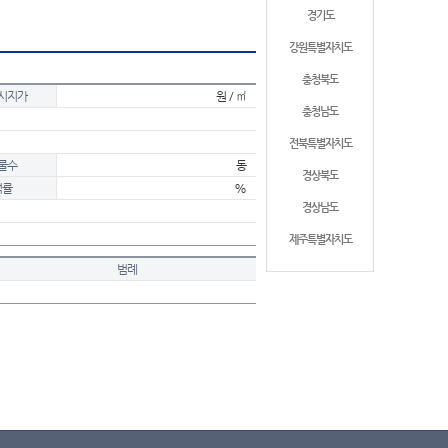
경기도
강원특별자치도
충청북도
시지가
원 / ㎡
충청남도
전북특별자치도
물수
동
경상북도
적률
%
경상남도
제주특별자치도
범례