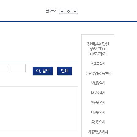
글자크기
전/국/부/동/산
정/보/조/회
바/로/가/기
서울특별시
-
전남광주통합특별시
부산광역시
대구광역시
인천광역시
대전광역시
울산광역시
세종특별자치시