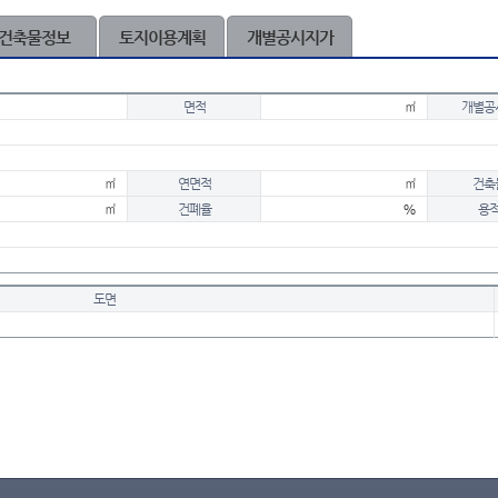
건축물정보
토지이용계획
개별공시지가
면적
㎡
개별공
㎡
연면적
㎡
건축
㎡
건폐율
%
용
도면