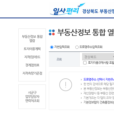
부동산정보 통합 
부동산정보 통합
열람
지번입력조회
도로명주소입력조회
토지이용계획
지적(임야)도
조회
토지이용규제사항 포
경계점좌표
지적측량기준점
도로명주소 선택시 지번주
한 번의 검색으로 해당 필
본 부동산정보는 부동산관
시군구
재산권행사 등 부동산 관련
업무담당자
기본개요는 각 탭의 요약 
연락처조회
기본정보탭의 건축물정보는