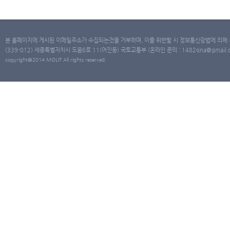
본 홈페이지에 게시된 이메일주소가 수집되는것을 거부하며, 이를 위반할 시 정보통신망법에 의해
(339-012) 세종특별자치시 도움6로 11(어진동) 국토교통부 (온라인 문의 : 1482qna@gmail.co
copyright@2014 MOLIT All rights reserved.