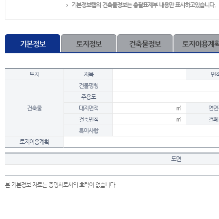
기본정보탭의 건축물정보는 총괄표제부 내용만 표시하고있습니다.
기본정보
토지정보
건축물정보
토지이용계
토지
지목
면
건물명칭
주용도
건축물
대지면적
㎡
연면
건축면적
㎡
건폐
특이사항
토지이용계획
도면
본 기본정보 자료는 증명서로서의 효력이 없습니다.