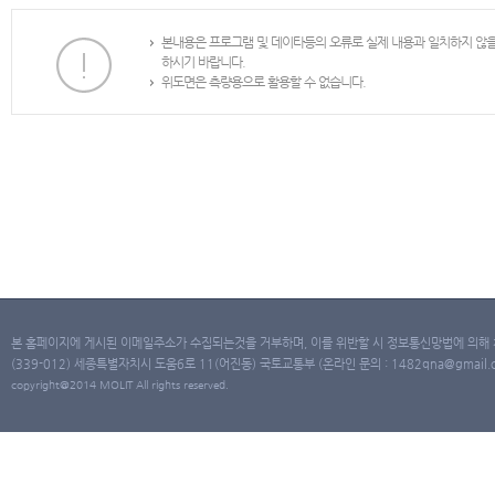
본내용은 프로그램 및 데이타등의 오류로 실제 내용과 일치하지 않
하시기 바랍니다.
위도면은 측량용으로 활용할 수 없습니다.
본 홈페이지에 게시된 이메일주소가 수집되는것을 거부하며, 이를 위반할 시 정보통신망법에 의해
(339-012) 세종특별자치시 도움6로 11(어진동) 국토교통부 (온라인 문의 : 1482qna@gmail.co
copyright@2014 MOLIT All rights reserved.