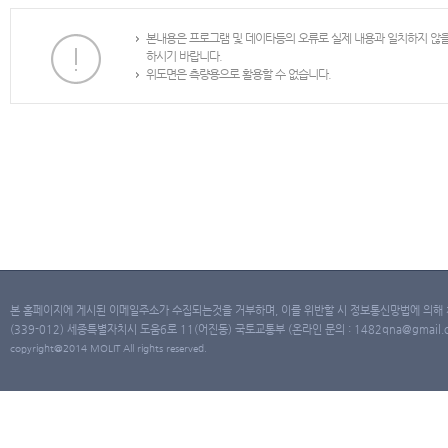
본내용은 프로그램 및 데이타등의 오류로 실제 내용과 일치하지 않
하시기 바랍니다.
위도면은 측량용으로 활용할 수 없습니다.
본 홈페이지에 게시된 이메일주소가 수집되는것을 거부하며, 이를 위반할 시 정보통신망법에 의해
(339-012) 세종특별자치시 도움6로 11(어진동) 국토교통부 (온라인 문의 : 1482qna@gmail.co
copyright@2014 MOLIT All rights reserved.