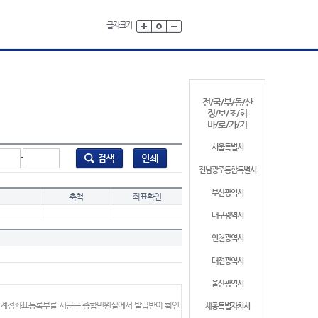
글자크기
전/국/부/동/산
정/보/조/회
바/로/가/기
서울특별시
-
전남광주통합특별시
부산광역시
축척
좌표확인
대구광역시
인천광역시
대전광역시
울산광역시
 경계점좌표등록부를 시군구 종합민원실에서 발급받아 확인
세종특별자치시