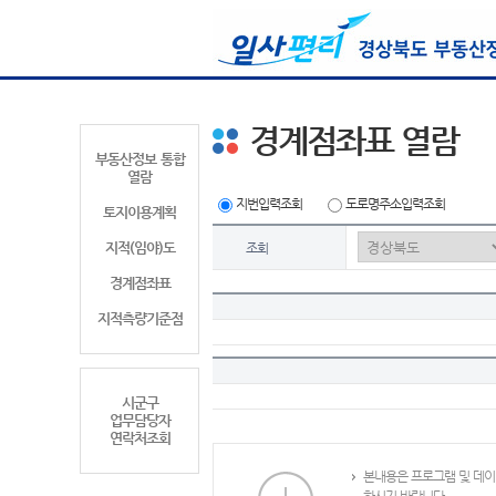
경계점좌표 열람
부동산정보 통합
열람
지번입력조회
도로명주소입력조회
토지이용계획
지적(임야)도
조회
경계점좌표
지적측량기준점
시군구
업무담당자
연락처조회
본내용은 프로그램 및 데이