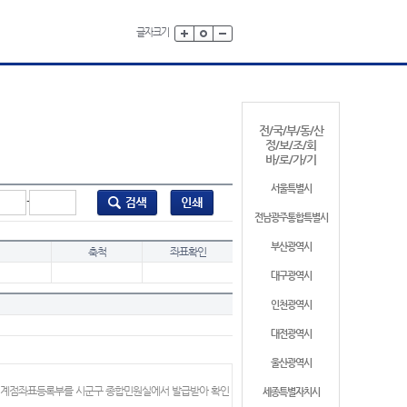
글자크기
전/국/부/동/산
정/보/조/회
바/로/가/기
서울특별시
-
전남광주통합특별시
부산광역시
축척
좌표확인
대구광역시
인천광역시
대전광역시
울산광역시
 경계점좌표등록부를 시군구 종합민원실에서 발급받아 확인
세종특별자치시