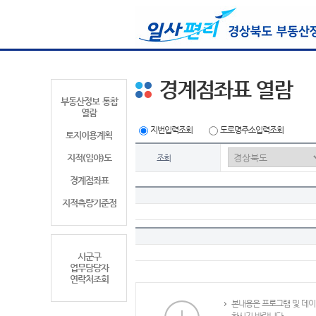
경계점좌표 열람
부동산정보 통합
열람
지번입력조회
도로명주소입력조회
토지이용계획
지적(임야)도
조회
경계점좌표
지적측량기준점
시군구
업무담당자
연락처조회
본내용은 프로그램 및 데이