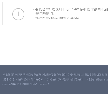
본내용은 프로그램 및 데이타등의 오류로 실제 내용과 일치하지 않
하시기 바랍니다.
위도면은 측량용으로 활용할 수 없습니다.
본 홈페이지에 게시된 이메일주소가 수집되는것을 거부하며, 이를 위반할 시 정보통신망법에 의해
(339-012) 세종특별자치시 도움6로 11(어진동) 국토교통부 (온라인 문의 : 1482qna@gmail.co
copyright@2014 MOLIT All rights reserved.