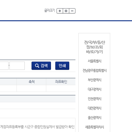
글자크기
전/국/부/동/산
정/보/조/회
바/로/가/기
서울특별시
-
전남광주통합특별시
부산광역시
축척
좌표확인
대구광역시
인천광역시
대전광역시
울산광역시
 경계점좌표등록부를 시군구 종합민원실에서 발급받아 확인
세종특별자치시