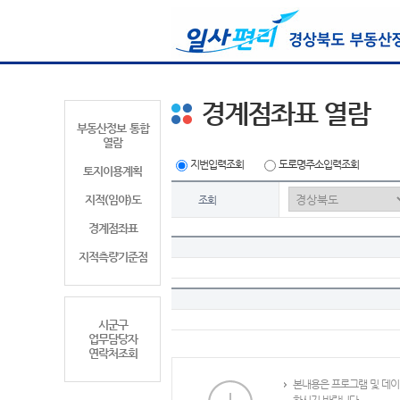
경계점좌표 열람
부동산정보 통합
열람
지번입력조회
도로명주소입력조회
토지이용계획
지적(임야)도
조회
경계점좌표
지적측량기준점
시군구
업무담당자
연락처조회
본내용은 프로그램 및 데이