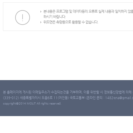
본내용은 프로그램 및 데이타등의 오류로 실제 내용과 일치하지 않
하시기 바랍니다.
위도면은 측량용으로 활용할 수 없습니다.
본 홈페이지에 게시된 이메일주소가 수집되는것을 거부하며, 이를 위반할 시 정보통신망법에 의해
(339-012) 세종특별자치시 도움6로 11(어진동) 국토교통부 (온라인 문의 : 1482qna@gmail.co
copyright@2014 MOLIT All rights reserved.