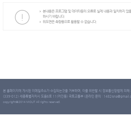
본내용은 프로그램 및 데이타등의 오류로 실제 내용과 일치하지 않
하시기 바랍니다.
위도면은 측량용으로 활용할 수 없습니다.
본 홈페이지에 게시된 이메일주소가 수집되는것을 거부하며, 이를 위반할 시 정보통신망법에 의해
(339-012) 세종특별자치시 도움6로 11(어진동) 국토교통부 (온라인 문의 : 1482qna@gmail.co
copyright@2014 MOLIT All rights reserved.