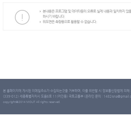
본내용은 프로그램 및 데이타등의 오류로 실제 내용과 일치하지 않
하시기 바랍니다.
위도면은 측량용으로 활용할 수 없습니다.
본 홈페이지에 게시된 이메일주소가 수집되는것을 거부하며, 이를 위반할 시 정보통신망법에 의해
(339-012) 세종특별자치시 도움6로 11(어진동) 국토교통부 (온라인 문의 : 1482qna@gmail.co
copyright@2014 MOLIT All rights reserved.