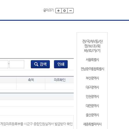
글자크기
전/국/부/동/산
정/보/조/회
바/로/가/기
서울특별시
-
전남광주통합특별시
부산광역시
축척
좌표확인
대구광역시
인천광역시
대전광역시
울산광역시
 경계점좌표등록부를 시군구 종합민원실에서 발급받아 확인
세종특별자치시