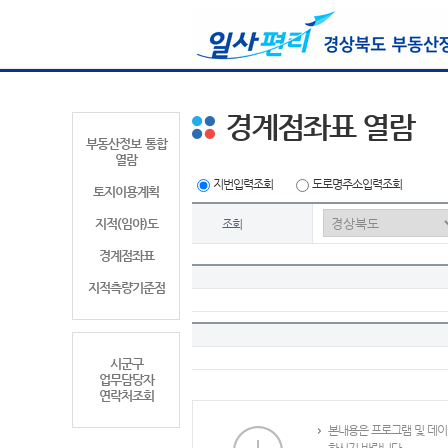
경계점좌표 열람
부동산정보 통합
열람
지번입력조회
도로명주소입력조회
토지이용계획
지적(임야)도
조회
경계점좌표
지적측량기준점
시군구
업무담당자
연락처조회
본내용은 프로그램 및 데이