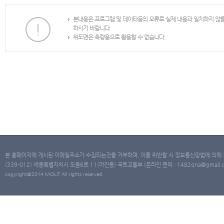
본내용은 프로그램 및 데이타등의 오류로 실제 내용과 일치하지 않
하시기 바랍니다.
위도면은 측량용으로 활용할 수 없습니다.
본 홈페이지에 게시된 이메일주소가 수집되는것을 거부하며, 이를 위반할 시 정보통신망법에 의해
(339-012) 세종특별자치시 도움6로 11(어진동) 국토교통부 (온라인 문의 : 1482qna@gmail.co
copyright@2014 MOLIT All rights reserved.