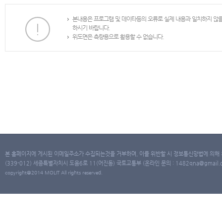
본내용은 프로그램 및 데이타등의 오류로 실제 내용과 일치하지 않
하시기 바랍니다.
위도면은 측량용으로 활용할 수 없습니다.
본 홈페이지에 게시된 이메일주소가 수집되는것을 거부하며, 이를 위반할 시 정보통신망법에 의해
(339-012) 세종특별자치시 도움6로 11(어진동) 국토교통부 (온라인 문의 : 1482qna@gmail.co
copyright@2014 MOLIT All rights reserved.