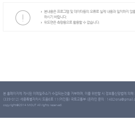
본내용은 프로그램 및 데이타등의 오류로 실제 내용과 일치하지 않
하시기 바랍니다.
위도면은 측량용으로 활용할 수 없습니다.
본 홈페이지에 게시된 이메일주소가 수집되는것을 거부하며, 이를 위반할 시 정보통신망법에 의해
(339-012) 세종특별자치시 도움6로 11(어진동) 국토교통부 (온라인 문의 : 1482qna@gmail.co
copyright@2014 MOLIT All rights reserved.