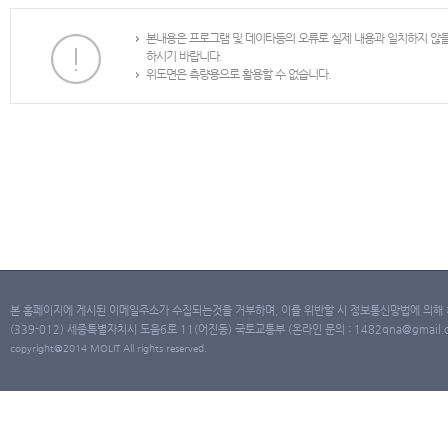
본내용은 프로그램 및 데이타등의 오류로 실제 내용과 일치하지 않
하시기 바랍니다.
위도면은 측량용으로 활용할 수 없습니다.
본 홈페이지에 게시된 이메일주소가 수집되는것을 거부하며, 이를 위반할 시 정보통신망법에 의해
(339-012) 세종특별자치시 도움6로 11(어진동) 국토교통부 (온라인 문의 : 1482qna@gmail.co
copyright@2014 MOLIT All rights reserved.