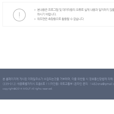
본내용은 프로그램 및 데이타등의 오류로 실제 내용과 일치하지 않
하시기 바랍니다.
위도면은 측량용으로 활용할 수 없습니다.
본 홈페이지에 게시된 이메일주소가 수집되는것을 거부하며, 이를 위반할 시 정보통신망법에 의해
(339-012) 세종특별자치시 도움6로 11(어진동) 국토교통부 (온라인 문의 : 1482qna@gmail.co
copyright@2014 MOLIT All rights reserved.