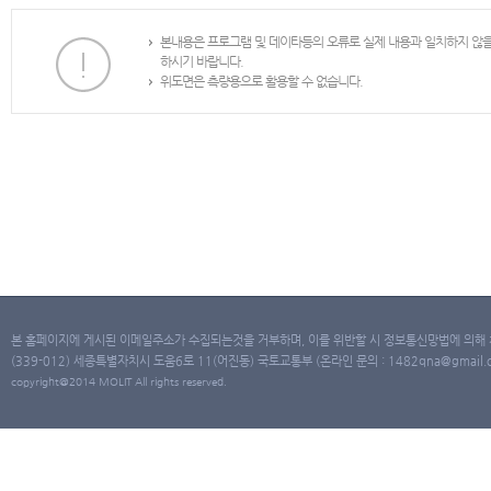
본내용은 프로그램 및 데이타등의 오류로 실제 내용과 일치하지 않
하시기 바랍니다.
위도면은 측량용으로 활용할 수 없습니다.
본 홈페이지에 게시된 이메일주소가 수집되는것을 거부하며, 이를 위반할 시 정보통신망법에 의해
(339-012) 세종특별자치시 도움6로 11(어진동) 국토교통부 (온라인 문의 : 1482qna@gmail.co
copyright@2014 MOLIT All rights reserved.