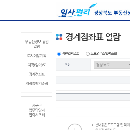
경계점좌표 열람
부동산정보 통합
열람
지번입력조회
도로명주소입력조회
토지이용계획
지적(임야)도
조회
경계점좌표
지적측량기준점
시군구
업무담당자
연락처조회
본내용은 프로그램 및 데이