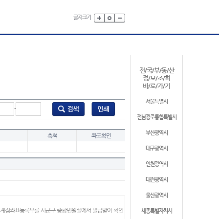
글자크기
전/국/부/동/산
정/보/조/회
바/로/가/기
서울특별시
-
전남광주통합특별시
부산광역시
축척
좌표확인
대구광역시
인천광역시
대전광역시
울산광역시
 경계점좌표등록부를 시군구 종합민원실에서 발급받아 확인
세종특별자치시