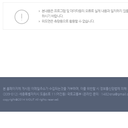
본내용은 프로그램 및 데이타등의 오류로 실제 내용과 일치하지 않
하시기 바랍니다.
위도면은 측량용으로 활용할 수 없습니다.
본 홈페이지에 게시된 이메일주소가 수집되는것을 거부하며, 이를 위반할 시 정보통신망법에 의해
(339-012) 세종특별자치시 도움6로 11(어진동) 국토교통부 (온라인 문의 : 1482qna@gmail.co
copyright@2014 MOLIT All rights reserved.