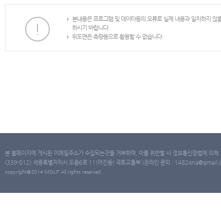
본내용은 프로그램 및 데이타등의 오류로 실제 내용과 일치하지 않
하시기 바랍니다.
위도면은 측량용으로 활용할 수 없습니다.
본 홈페이지에 게시된 이메일주소가 수집되는것을 거부하며, 이를 위반할 시 정보통신망법에 의해
(339-012) 세종특별자치시 도움6로 11(어진동) 국토교통부 (온라인 문의 : 1482qna@gmail.co
copyright@2014 MOLIT All rights reserved.