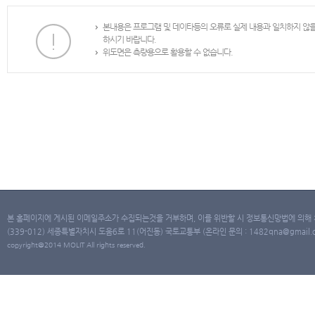
본내용은 프로그램 및 데이타등의 오류로 실제 내용과 일치하지 않
하시기 바랍니다.
위도면은 측량용으로 활용할 수 없습니다.
본 홈페이지에 게시된 이메일주소가 수집되는것을 거부하며, 이를 위반할 시 정보통신망법에 의해
(339-012) 세종특별자치시 도움6로 11(어진동) 국토교통부 (온라인 문의 : 1482qna@gmail.co
copyright@2014 MOLIT All rights reserved.