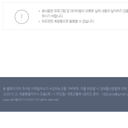
본내용은 프로그램 및 데이타등의 오류로 실제 내용과 일치하지 않
하시기 바랍니다.
위도면은 측량용으로 활용할 수 없습니다.
본 홈페이지에 게시된 이메일주소가 수집되는것을 거부하며, 이를 위반할 시 정보통신망법에 의해
(339-012) 세종특별자치시 도움6로 11(어진동) 국토교통부 (온라인 문의 : 1482qna@gmail.co
copyright@2014 MOLIT All rights reserved.