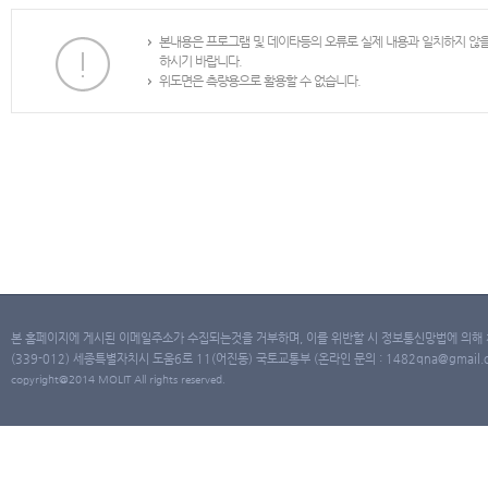
본내용은 프로그램 및 데이타등의 오류로 실제 내용과 일치하지 않
하시기 바랍니다.
위도면은 측량용으로 활용할 수 없습니다.
본 홈페이지에 게시된 이메일주소가 수집되는것을 거부하며, 이를 위반할 시 정보통신망법에 의해
(339-012) 세종특별자치시 도움6로 11(어진동) 국토교통부 (온라인 문의 : 1482qna@gmail.co
copyright@2014 MOLIT All rights reserved.