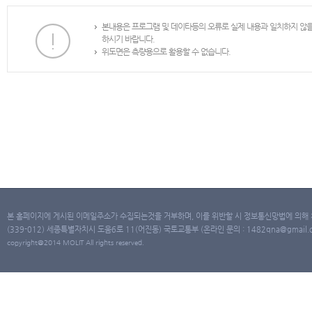
본내용은 프로그램 및 데이타등의 오류로 실제 내용과 일치하지 않
하시기 바랍니다.
위도면은 측량용으로 활용할 수 없습니다.
본 홈페이지에 게시된 이메일주소가 수집되는것을 거부하며, 이를 위반할 시 정보통신망법에 의해
(339-012) 세종특별자치시 도움6로 11(어진동) 국토교통부 (온라인 문의 : 1482qna@gmail.co
copyright@2014 MOLIT All rights reserved.