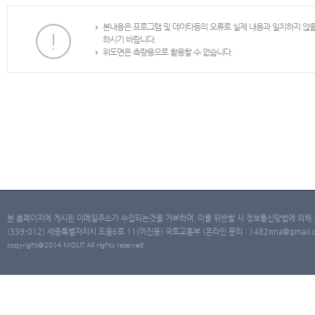
본내용은 프로그램 및 데이타등의 오류로 실제 내용과 일치하지 않
하시기 바랍니다.
위도면은 측량용으로 활용할 수 없습니다.
본 홈페이지에 게시된 이메일주소가 수집되는것을 거부하며, 이를 위반할 시 정보통신망법에 의해
(339-012) 세종특별자치시 도움6로 11(어진동) 국토교통부 (온라인 문의 : 1482qna@gmail.co
copyright@2014 MOLIT All rights reserved.