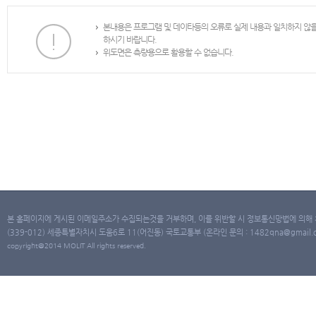
본내용은 프로그램 및 데이타등의 오류로 실제 내용과 일치하지 않
하시기 바랍니다.
위도면은 측량용으로 활용할 수 없습니다.
본 홈페이지에 게시된 이메일주소가 수집되는것을 거부하며, 이를 위반할 시 정보통신망법에 의해
(339-012) 세종특별자치시 도움6로 11(어진동) 국토교통부 (온라인 문의 : 1482qna@gmail.co
copyright@2014 MOLIT All rights reserved.