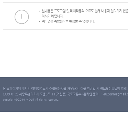
본내용은 프로그램 및 데이타등의 오류로 실제 내용과 일치하지 않
하시기 바랍니다.
위도면은 측량용으로 활용할 수 없습니다.
본 홈페이지에 게시된 이메일주소가 수집되는것을 거부하며, 이를 위반할 시 정보통신망법에 의해
(339-012) 세종특별자치시 도움6로 11(어진동) 국토교통부 (온라인 문의 : 1482qna@gmail.co
copyright@2014 MOLIT All rights reserved.