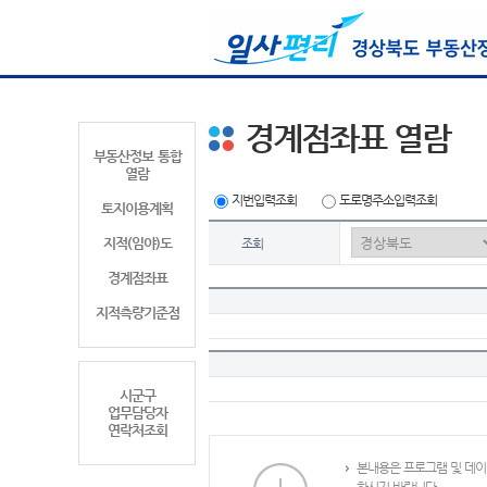
경계점좌표 열람
부동산정보 통합
열람
지번입력조회
도로명주소입력조회
토지이용계획
지적(임야)도
조회
경계점좌표
지적측량기준점
시군구
업무담당자
연락처조회
본내용은 프로그램 및 데이