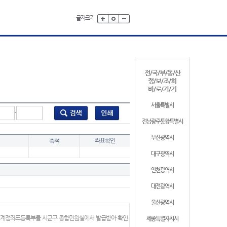
글자크기
전/국/부/동/산
정/보/조/회
바/로/가/기
서울특별시
-
전남광주통합특별시
부산광역시
축척
좌표확인
대구광역시
인천광역시
대전광역시
울산광역시
 경계점좌표등록부를 시군구 종합민원실에서 발급받아 확인
세종특별자치시