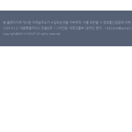
본 홈페이지에 게시된 이메일주소가 수집되는것을 거부하며, 이를 위반할 시 정보통신망법에 의해
(339-012) 세종특별자치시 도움6로 11(어진동) 국토교통부 (온라인 문의 : 1482qna@gmail.co
copyright@2014 MOLIT All rights reserved.