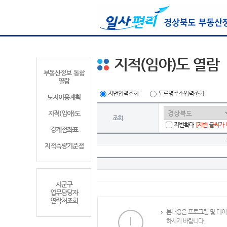
지적(임야)도 열람
부동산정보 통합
열람
지번입력조회
도로명주소입력조회
토지이용계획
지적(임야)도
조회
지번확대
[지번 글씨가
경계점좌표
지적측량기준점
시군구
업무담당자
연락처조회
본내용은 프로그램 및 데이
하시기 바랍니다.