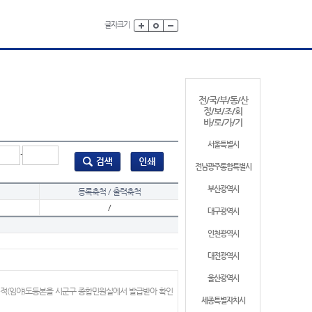
글자크기
전/국/부/동/산
정/보/조/회
바/로/가/기
서울특별시
-
전남광주통합특별시
부산광역시
등록축척 / 출력축척
/
대구광역시
인천광역시
대전광역시
울산광역시
지적(임야)도등본을 시군구 종합민원실에서 발급받아 확인
세종특별자치시