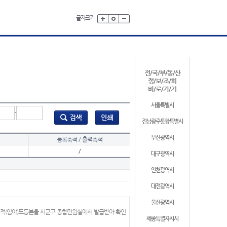
글자크기
전/국/부/동/산
정/보/조/회
바/로/가/기
서울특별시
-
전남광주통합특별시
부산광역시
등록축척 / 출력축척
/
대구광역시
인천광역시
대전광역시
울산광역시
지적(임야)도등본을 시군구 종합민원실에서 발급받아 확인
세종특별자치시