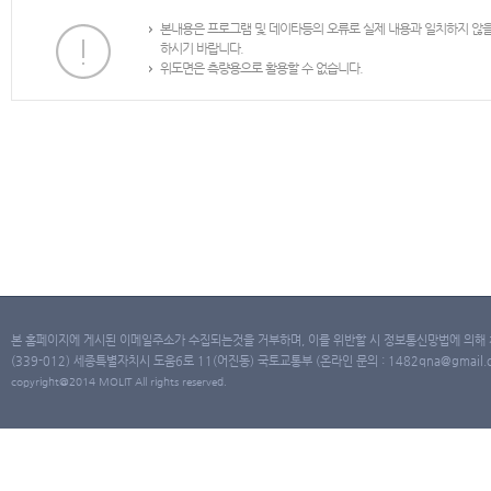
본내용은 프로그램 및 데이타등의 오류로 실제 내용과 일치하지 않
하시기 바랍니다.
위도면은 측량용으로 활용할 수 없습니다.
본 홈페이지에 게시된 이메일주소가 수집되는것을 거부하며, 이를 위반할 시 정보통신망법에 의해
(339-012) 세종특별자치시 도움6로 11(어진동) 국토교통부 (온라인 문의 : 1482qna@gmail.co
copyright@2014 MOLIT All rights reserved.