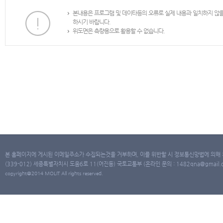
본내용은 프로그램 및 데이타등의 오류로 실제 내용과 일치하지 않
하시기 바랍니다.
위도면은 측량용으로 활용할 수 없습니다.
본 홈페이지에 게시된 이메일주소가 수집되는것을 거부하며, 이를 위반할 시 정보통신망법에 의해
(339-012) 세종특별자치시 도움6로 11(어진동) 국토교통부 (온라인 문의 : 1482qna@gmail.co
copyright@2014 MOLIT All rights reserved.